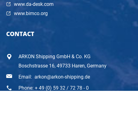
www.da-desk.com
www.bimco.org
CONTACT
ARKON Shipping GmbH & Co. KG
Boschstrasse 16, 49733 Haren, Germany
Email:
arkon@arkon-shipping.de
Phone: + 49 (0) 59 32 / 72 78 - 0
© 2026 ARKON Shipping GmbH & Co. KG
Imprint
Privacy
Corporate
Code Of Conduct (Rhenus