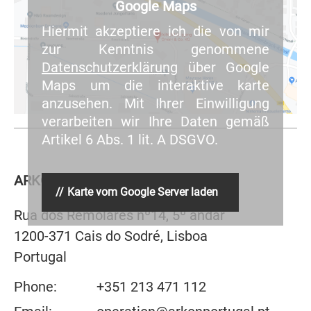
Google Maps
Hiermit akzeptiere ich die von mir
zur Kenntnis genommene
Datenschutzerklärung
über Google
Maps um die interaktive karte
anzusehen. Mit Ihrer Einwilligung
verarbeiten wir Ihre Daten gemäß
Artikel 6 Abs. 1 lit. A DSGVO.
ARKON Shipping Portugal, Lda.
Karte vom Google Server laden
Rua dos Remolares nº14, 5º andar
1200-371 Cais do Sodré, Lisboa
Portugal
Phone:
+351 213 471 112