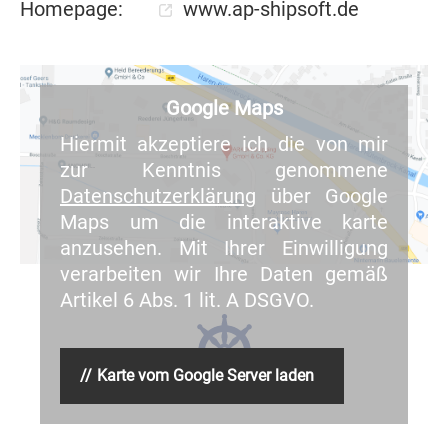
Homepage:
www.ap-shipsoft.de
Google Maps
Hiermit akzeptiere ich die von mir
zur Kenntnis genommene
Datenschutzerklärung
über Google
Maps um die interaktive karte
anzusehen. Mit Ihrer Einwilligung
verarbeiten wir Ihre Daten gemäß
Artikel 6 Abs. 1 lit. A DSGVO.
Karte vom Google Server laden