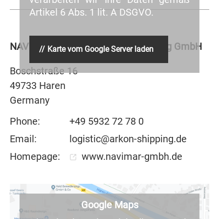
Artikel 6 Abs. 1 lit. A DSGVO.
NAVIMAR Schiffahrt und Befrachtung GmbH
Karte vom Google Server laden
Boschstraße 16
49733 Haren
Germany
Phone:
+49 5932 72 78 0
Email:
logistic@arkon-shipping.de
Homepage:
www.navimar-gmbh.de
Google Maps