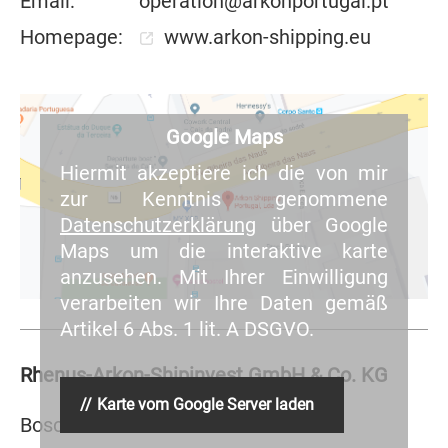
Email:
operation@arkonportugal.pt
Homepage:
www.arkon-shipping.eu
Google Maps
Hiermit akzeptiere ich die von mir
zur Kenntnis genommene
Datenschutzerklärung
über Google
Maps um die interaktive karte
anzusehen. Mit Ihrer Einwilligung
verarbeiten wir Ihre Daten gemäß
Artikel 6 Abs. 1 lit. A DSGVO.
Rhenus-Arkon-Shipinvest GmbH & Co. KG
Karte vom Google Server laden
Boschstraße 16