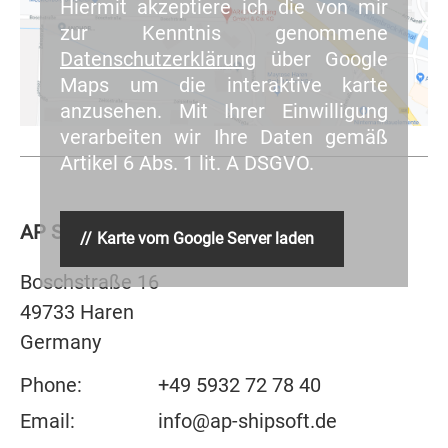
Hiermit akzeptiere ich die von mir
zur Kenntnis genommene
Datenschutzerklärung
über Google
Maps um die interaktive karte
anzusehen. Mit Ihrer Einwilligung
verarbeiten wir Ihre Daten gemäß
Artikel 6 Abs. 1 lit. A DSGVO.
AP SHIPSOFT GmbH & Co. KG
Karte vom Google Server laden
Boschstraße 16
49733 Haren
Germany
Phone:
+49 5932 72 78 40
Email:
info@ap-shipsoft.de